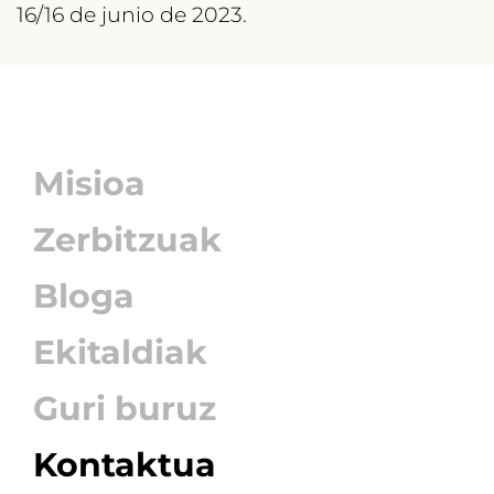
16/16 de junio de 2023.
Misioa
Zerbitzuak
Bloga
Ekitaldiak
Guri buruz
Kontaktua