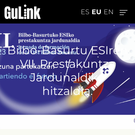
EU
ES
EN
Bilbo-Basurtu ESIren
VII. Prestakuntza
Jardunaldiko
hitzaldia.