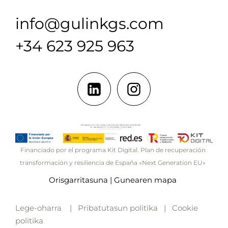
info@gulinkgs.com
+34 623 925 963
Financiado por el programa Kit Digital. Plan de recuperación
transformación y resiliencia de España «Next Generation EU»
Orisgarritasuna
|
Gunearen mapa
Lege-oharra
|
Pribatutasun politika
|
Cookie
politika