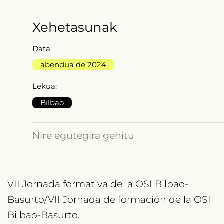
Xehetasunak
Data:
abendua de 2024
Lekua:
Bilbao
Nire egutegira gehitu
VII Jornada formativa de la OSI Bilbao-
Basurto/VII Jornada de formación de la OSI
Bilbao-Basurto.